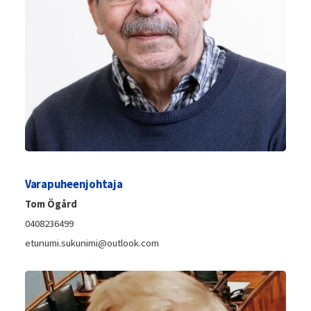
Varapuheenjohtaja
Tom Ögård
0408236499
etunumi.sukunimi@outlook.com