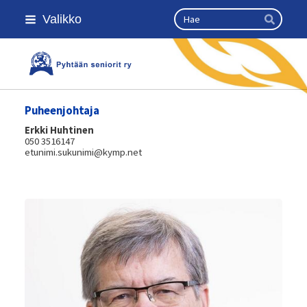
Siirry
Haku
Valikko
sivun
Hae
sisältöön
Kansallinen senioriliitto
Puheenjohtaja
Erkki Huhtinen
050 3516147
etunimi.sukunimi@kymp.net