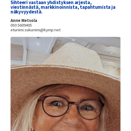
Sihteeri vastaan yhdistyksen arjesta,
viestinnästä, markkinoinnista, tapahtumista ja
näkyvyydestä.
Anne Metsola
050 5609405
etunimi.sukunimi@kymp.net