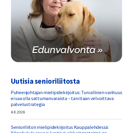
Uutisia senioriliitosta
Puheenjohtajan mielipidekirjoitus: Turvallinen vanhuus
ei saa olla sattumanvaraista – tarvitaan velvoittava
palvelustrategia
4.8.2026
Senioriliiton mielipidekirjoitus Kauppalehdessä: