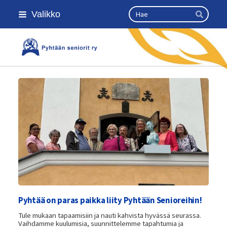
Siirry
Haku
Valikko
sivun
Hae
sisältöön
Kansallinen senioriliitto
Pyhtää on paras paikka liity Pyhtään Senioreihin!
Tule mukaan tapaamisiin ja nauti kahvista hyvässä seurassa.
Vaihdamme kuulumisia, suunnittelemme tapahtumia ja