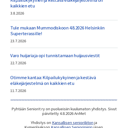
Kilpailukykyinen ja kestävä eläkejärjestelmä on
kaikkien etu
3.8.2026
Tule mukaan Mummodiskoon 4.8.2026 Helsinkiin
Superterassille!
23.7.2026
Varo huijaria ja opi tunnistamaan huijausviestit
22.7.2026
Otimme kantaa: Kilpailukykyinen ja kestävä
eläkejärjestelmä on kaikkien etu
11.7.2026
Pyhtään Seniorit ry on puolueisiin kuulumaton yhdistys. Sivut
päivitetty 4.8.2026 AnMet
Yhdistys on
Kansallisen senioriliiton
ja
Kymenlaakson
Kansallisen Senioripiirin
jäsen.