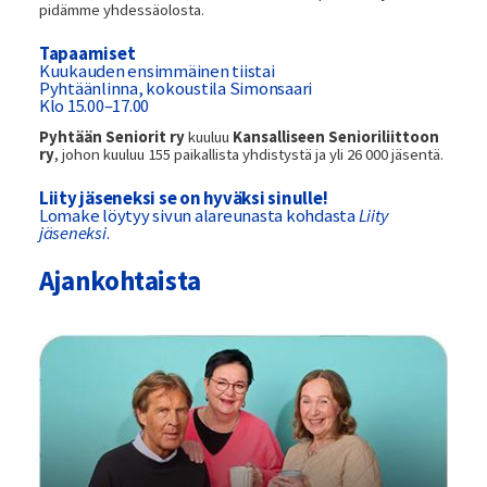
pidämme yhdessäolosta.
Tapaamiset
Kuukauden ensimmäinen tiistai
Pyhtäänlinna, kokoustila Simonsaari
Klo 15.00–17.00
Pyhtään Seniorit ry
kuuluu
Kansalliseen Senioriliittoon
ry
, johon kuuluu 155 paikallista yhdistystä ja yli 26 000 jäsentä.
Liity jäseneksi se on hyväksi sinulle!
Lomake löytyy sivun alareunasta kohdasta
Liity
jäseneksi
.
Ajankohtaista