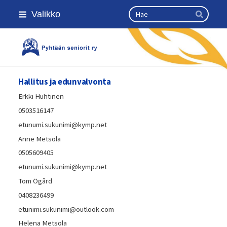
Siirry
Haku
Valikko
sivun
Hae
sisältöön
Kansallinen senioriliitto
Hallitus ja edunvalvonta
Erkki Huhtinen
0503516147
etunumi.sukunimi@kymp.net
Anne Metsola
0505609405
etunumi.sukunimi@kymp.net
Tom Ögård
0408236499
etunimi.sukunimi@outlook.com
Helena Metsola