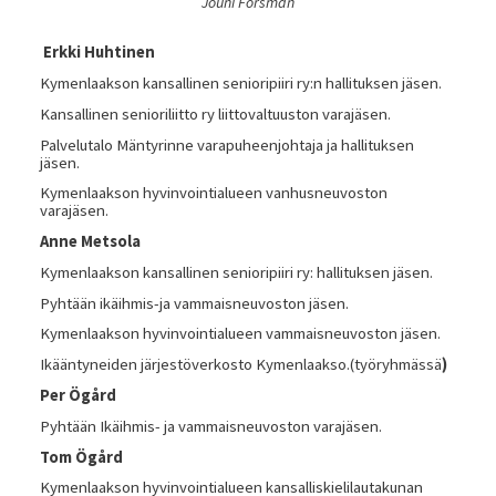
Jouni Forsman
Erkki Huhtinen
Kymenlaakson kansallinen senioripiiri ry:n hallituksen jäsen.
Kansallinen senioriliitto ry liittovaltuuston varajäsen.
Palvelutalo Mäntyrinne varapuheenjohtaja ja hallituksen
jäsen.
Kymenlaakson hyvinvointialueen vanhusneuvoston
varajäsen.
Anne Metsola
Kymenlaakson kansallinen senioripiiri ry: hallituksen jäsen.
Pyhtään ikäihmis-ja vammaisneuvoston jäsen.
Kymenlaakson hyvinvointialueen vammaisneuvoston jäsen.
Ikääntyneiden järjestöverkosto Kymenlaakso.(työryhmässä
)
Per Ögård
Pyhtään Ikäihmis- ja vammaisneuvoston varajäsen.
Tom Ögård
Kymenlaakson hyvinvointialueen kansalliskielilautakunan