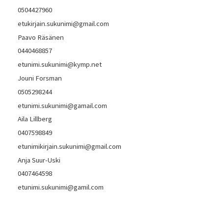
0504427960
etukirjain.sukunimi@gmail.com
Paavo Räsänen
0440468857
etunimi.sukunimi@kymp.net
Jouni Forsman
0505298244
etunimi.sukunimi@gamail.com
Aila Lillberg
0407598849
etunimikirjain.sukunimi@gmail.com
Anja Suur-Uski
0407464598
etunimi.sukunimi@gamil.com